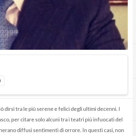
B
bruxelles
i
irsi tra le più serene e felici degli ultimi decenni. I
sco, per citare solo alcuni tra i teatri più infuocati del
ano diffusi sentimenti di orrore. In questi casi, non