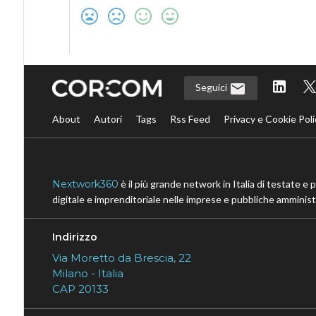
Seguici
About
Autori
Tags
Rss Feed
Privacy e Cookie Poli
Nextwork360
è il più grande network in Italia di testate e 
digitale e imprenditoriale nelle imprese e pubbliche amministr
Indirizzo
Via Moretto da Brescia, 22
Milano - Italia
CAP 20133