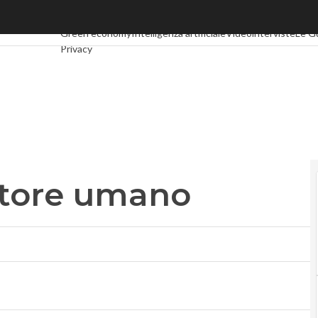
tore umano
Ultimi articoli
Digital Economy
Telco
Industria 4.0
SpacEcon
Green economy
Intelligenza artificiale
Videointerviste
Le G
Privacy
attore umano