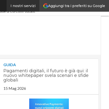
Aggiungi tra i preferiti su Google
I nostri servizi
omy
PA Digitale
uide di CorCom
Podcast
GUIDA
Pagamenti digitali, il futuro è già qui: il
nuovo whitepaper svela scenari e sfide
globali
15 Mag 2026