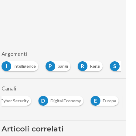
Argomenti
I
P
R
S
intelligence
parigi
Renzi
sicurez
Canali
D
E
Cyber Security
Digital Economy
Europa
Articoli correlati