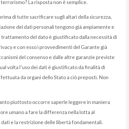
il terrorismo? La risposta non è semplice.
rima di tutte sacrificare sugli altari della sicurezza,
colazione dei dati personali tengono già ampiamente e
l trattamento del dato è giustificato dalla necessità di
 privacy e con esso i provvedimenti del Garante già
anismi del consenso e dalle altre garanzie previste
al volta l’uso dei dati è giustificato da finalità di
fettuata da organi dello Stato a ciò preposti. Non
anto piuttosto occorre saperle leggere in maniera
tore umano a fare la differenza nella lotta al
 dati e la restrizione delle libertà fondamentali.