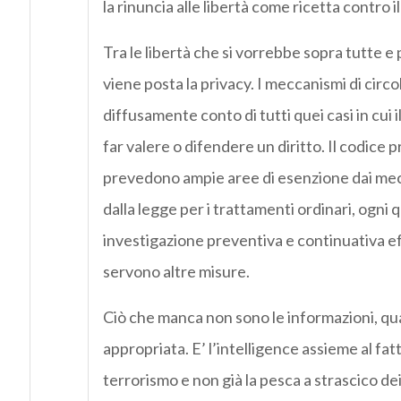
la rinuncia alle libertà come ricetta contro 
Tra le libertà che si vorrebbe sopra tutte e p
viene posta la privacy. I meccanismi di cir
diffusamente conto di tutti quei casi in cui i
far valere o difendere un diritto. Il codice
prevedono ampie aree di esenzione dai mecc
dalla legge per i trattamenti ordinari, ogni qu
investigazione preventiva e continuativa ef
servono altre misure.
Ciò che manca non sono le informazioni, qu
appropriata. E’ l’intelligence assieme al fat
terrorismo e non già la pesca a strascico dei