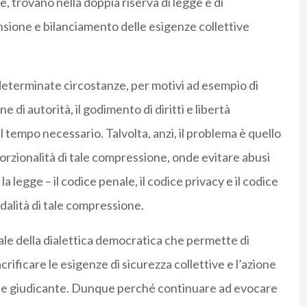
e, trovano nella doppia riserva di legge e di
nsione e bilanciamento delle esigenze collettive
eterminate circostanze, per motivi ad esempio di
 di autorità, il godimento di diritti e libertà
tempo necessario. Talvolta, anzi, il problema è quello
porzionalità di tale compressione, onde evitare abusi
la legge – il codice penale, il codice privacy e il codice
dalità di tale compressione.
e della dialettica democratica che permette di
rificare le esigenze di sicurezza collettive e l’azione
nte e giudicante. Dunque perché continuare ad evocare