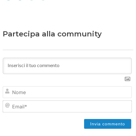
Partecipa alla community
N
Em