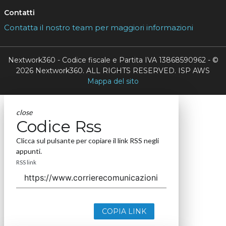
Contatti
Contatta il nostro team per maggiori informazioni
Nextwork360 - Codice fiscale e Partita IVA 13868590962 - ©
2026 Nextwork360. ALL RIGHTS RESERVED. ISP AWS
Mappa del sito
close
Codice Rss
Clicca sul pulsante per copiare il link RSS negli
appunti.
RSS link
COPIA LINK