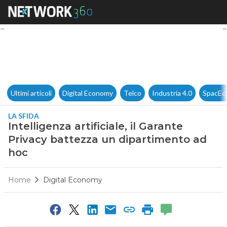
Intelligenza artificiale, il G
Ultimi articoli
Digital Economy
Telco
Industria 4.0
SpacEc
LA SFIDA
Intelligenza artificiale, il Garante
Privacy battezza un dipartimento ad
hoc
Home
Digital Economy