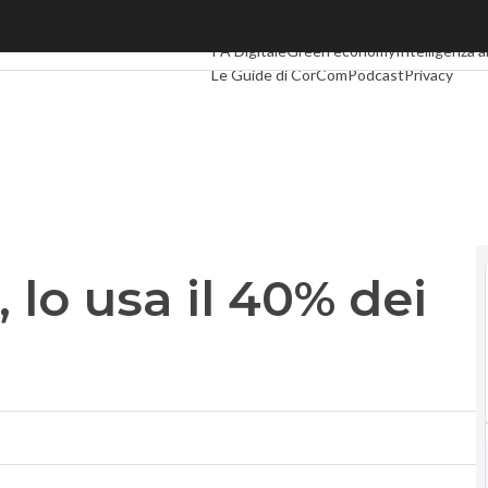
 usa il 40% dei clienti
Ultimi articoli
Digital Economy
Telco
Indust
PA Digitale
Green economy
Intelligenza ar
Le Guide di CorCom
Podcast
Privacy
 lo usa il 40% dei