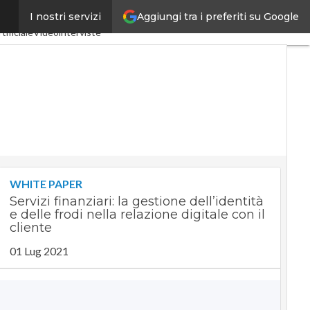
Aggiungi tra i preferiti su Google
I nostri servizi
ria 4.0
SpacEconomy
tificiale
Videointerviste
WHITE PAPER
Servizi finanziari: la gestione dell’identità
e delle frodi nella relazione digitale con il
cliente
01 Lug 2021