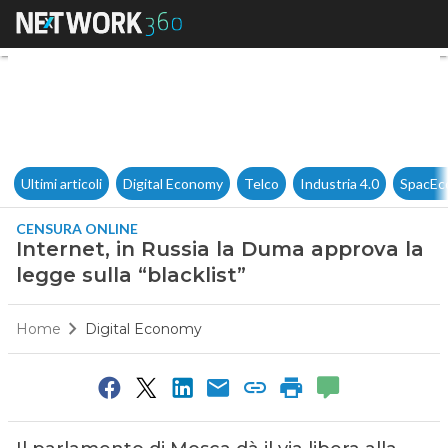
Internet, in Russia la Duma ap
Ultimi articoli
Digital Economy
Telco
Industria 4.0
SpacEc
CENSURA ONLINE
Internet, in Russia la Duma approva la
legge sulla “blacklist”
Home
Digital Economy