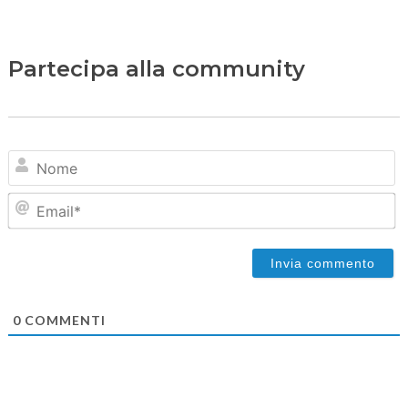
Partecipa alla community
N
Em
0
COMMENTI