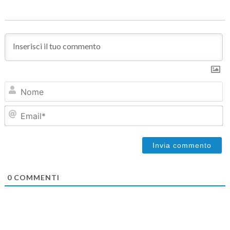
N
Em
0
COMMENTI