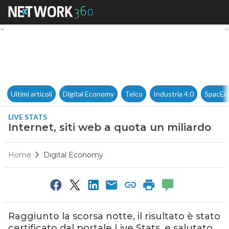
Internet, siti web a quota un 
Ultimi articoli
Digital Economy
Telco
Industria 4.0
SpacEc
LIVE STATS
Internet, siti web a quota un miliardo
Home
Digital Economy
Raggiunto la scorsa notte, il risultato è stato
certificato dal portale Live Stats, e salutato