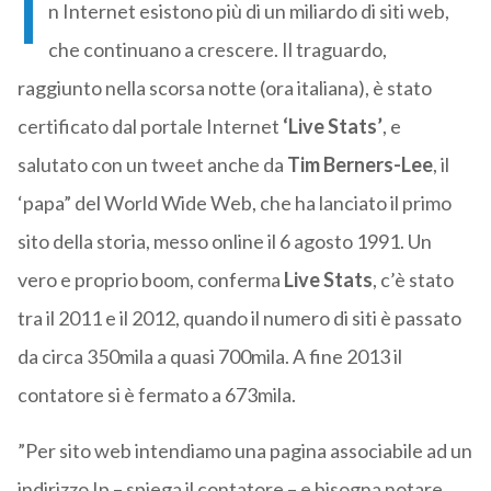
I
n Internet esistono più di un miliardo di siti web,
che continuano a crescere. Il traguardo,
raggiunto nella scorsa notte (ora italiana), è stato
certificato dal portale Internet
‘Live Stats’
, e
salutato con un tweet anche da
Tim Berners-Lee
, il
‘papa” del World Wide Web, che ha lanciato il primo
sito della storia, messo online il 6 agosto 1991. Un
vero e proprio boom, conferma
Live Stats
, c’è stato
tra il 2011 e il 2012, quando il numero di siti è passato
da circa 350mila a quasi 700mila. A fine 2013 il
contatore si è fermato a 673mila.
”Per sito web intendiamo una pagina associabile ad un
indirizzo Ip – spiega il contatore – e bisogna notare