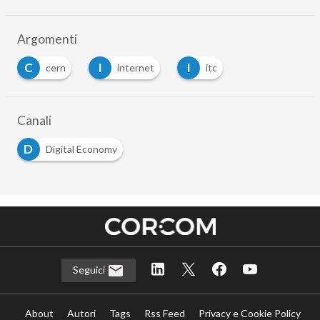
Argomenti
C
I
I
cern
internet
itc
Canali
D
Digital Economy
Seguici
About
Autori
Tags
Rss Feed
Privacy e Cookie Policy