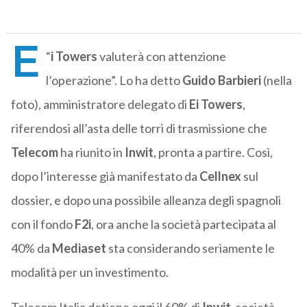
E
“
i
Towers
valuterà con attenzione
l’operazione”. Lo ha detto
Guido
Barbieri
(nella
foto), amministratore delegato di
Ei
Towers
,
riferendosi all’asta delle torri di trasmissione che
Telecom
ha riunito in
Inwit
, pronta a partire. Così,
dopo l’interesse già manifestato da
Cellnex
sul
dossier, e dopo una possibile alleanza degli spagnoli
con il fondo
F2i
, ora anche la società partecipata al
40% da
Mediaset
sta considerando seriamente le
modalità per un investimento.