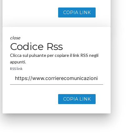
COPIA LINK
close
Codice Rss
Clicca sul pulsante per copiare il link RSS negli
appunti.
RSS link
COPIA LINK