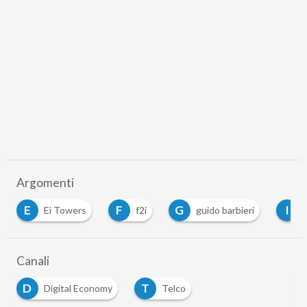
Argomenti
E
F
G
I
Ei Towers
f2i
guido barbieri
Canali
D
T
Digital Economy
Telco