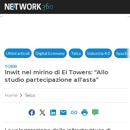
Inwit nel mirino di Ei Towers: 
Ultimi articoli
Digital Economy
Telco
Industria 4.0
SpacEc
TORRI
Inwit nel mirino di Ei Towers: “Allo
studio partecipazione all’asta”
Home
Telco