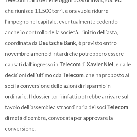
Telecom Italia detiene oggi il 60% di
Inwit
, società
che riunisce 11.500 torri, e ora vuole ridurre
l’impegno nel capitale, eventualmente cedendo
anche io controllo della società. L’inizio dell’asta,
coordinata da
Deutsche Bank
, è previsto entro
novembre a meno di ritardi che potrebbero essere
causati dall’ingresso in
Telecom
di
Xavier
Niel
, e dalle
decisioni dell’ultimo cda
Telecom
, che ha proposto ai
soci la conversione delle azioni di risparmio in
ordinarie. Il dossier torri infatti potrebbe arrivare sul
tavolo dell’assemblea straordinaria dei soci
Telecom
di metà dicembre, convocata per approvare la
conversione.