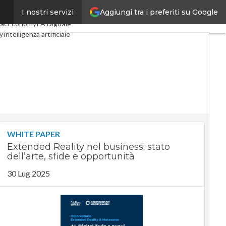
Aggiungi tra i preferiti su Google
I nostri servizi
igital Economy
Telco
pacEconomy
PA Digitale
y
Intelligenza artificiale
e
Le Guide di CorCom
y
WHITE PAPER
Extended Reality nel business: stato
dell’arte, sfide e opportunità
30 Lug 2025