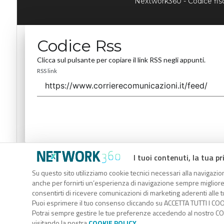
Nextwork360 - Codice fi
Codice Rss
Clicca sul pulsante per copiare il link RSS negli appunti.
RSS link
I tuoi contenuti, la tua pr
Codice Rss
Su questo sito utilizziamo cookie tecnici necessari alla navigazion
Clicca sul pulsante per copiare il link RSS negli appunti.
anche per fornirti un’esperienza di navigazione sempre migliore, p
RSS link
consentirti di ricevere comunicazioni di marketing aderenti alle tu
Puoi esprimere il tuo consenso cliccando su ACCETTA TUTTI I COO
Potrai sempre gestire le tue preferenze accedendo al nostro COO
visitando la nostra
COOKIE POLICY
.