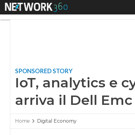
Menu
IoT, analytics e cy
SPONSORED STORY
IoT, analytics e c
arriva il Dell Em
Home
Digital Economy