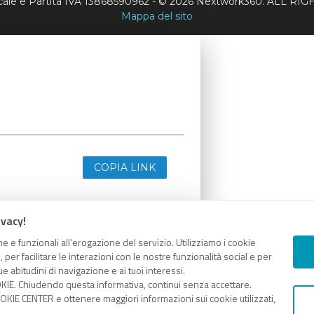
scale e Partita IVA 13868590962 - © 2026 Nextwork360. ALL 
Mappa del sito
COPIA LINK
ivacy!
e e funzionali all’erogazione del servizio. Utilizziamo i cookie
er facilitare le interazioni con le nostre funzionalità social e per
e abitudini di navigazione e ai tuoi interessi.
KIE. Chiudendo questa informativa, continui senza accettare.
KIE CENTER e ottenere maggiori informazioni sui cookie utilizzati,