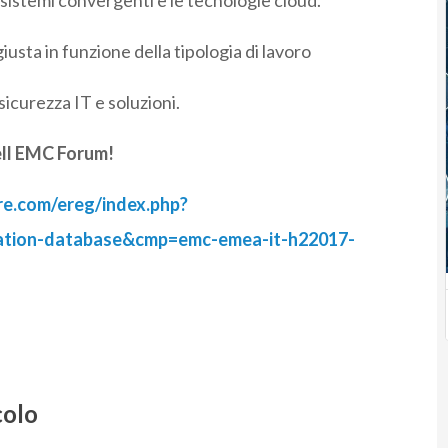
i sistemi convergenti e le tecnologie cloud.
usta in funzione della tipologia di lavoro
 sicurezza IT e soluzioni.
Dell EMC Forum!
e.com/ereg/index.php?
ation-database&cmp=emc-emea-it-h22017-
colo