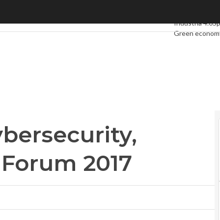
bersecurity, arriva il Dell Emc Forum 2017
Ultimi articoli
D
Industria 4.0
S
Green econom
Videointervist
Podcast
Privac
ybersecurity,
c Forum 2017