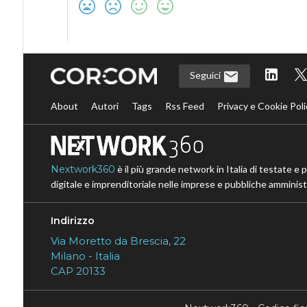
Seguici
About
Autori
Tags
Rss Feed
Privacy e Cookie Poli
Nextwork360
è il più grande network in Italia di testate e 
digitale e imprenditoriale nelle imprese e pubbliche amministr
Indirizzo
Via Moretto da Brescia, 22
Milano - Italia
CAP 20133