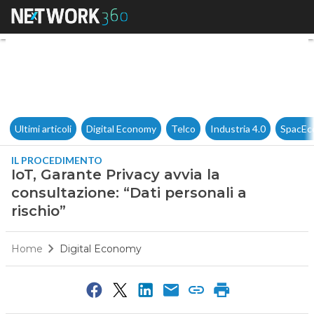
IoT, Garante Privacy avvia la c
Ultimi articoli
Digital Economy
Telco
Industria 4.0
SpacEc
IL PROCEDIMENTO
IoT, Garante Privacy avvia la
consultazione: “Dati personali a
rischio”
Home
Digital Economy