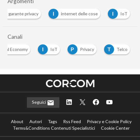
Argomenti
G
I
I
garante privacy
internet delle cose
IoT
Canali
I
P
T
igital Economy
IoT
Privacy
Telco
Seguici
About
Autori
Tags
Rss Feed
Privacy e Cookie Policy
Terms&Conditions Contenuti Specialistici
Cookie Center