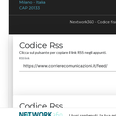
Milano - Italia
CAP 20133
Nextwork360 - Codice fi
Codice Rss
Clicca sul pulsante per copiare il link RSS negli appunti.
RSS link
Codice Rss
Clicca sul pulsante per copiare il link RSS negli appunti.
I tuoi contenuti, la tua pr