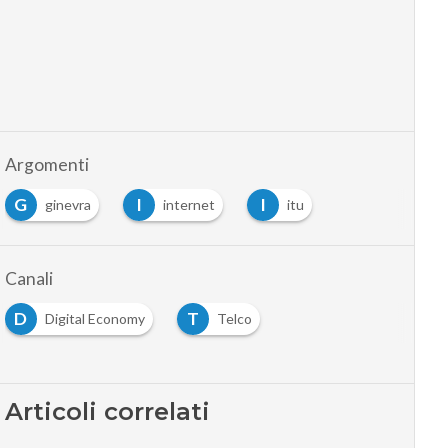
Argomenti
G
I
I
ginevra
internet
itu
…
Canali
D
T
Digital Economy
Telco
…
Articoli correlati