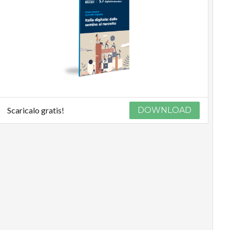
Scaricalo gratis!
DOWNLOAD