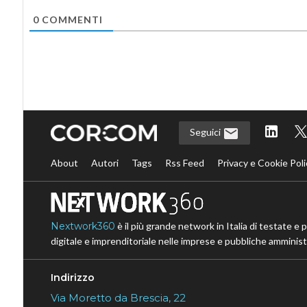
0
COMMENTI
Seguici
About
Autori
Tags
Rss Feed
Privacy e Cookie Poli
Nextwork360
è il più grande network in Italia di testate e 
digitale e imprenditoriale nelle imprese e pubbliche amministr
Indirizzo
Via Moretto da Brescia, 22