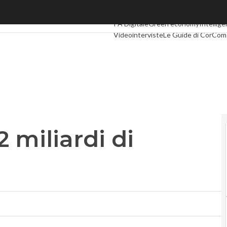
miliardi di persone online
Ultimi articoli
Digital Economy
Telco
I
PA Digitale
Green economy
Intellige
Videointerviste
Le Guide di CorCom
 miliardi di