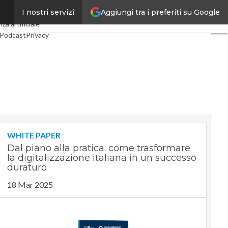
Aggiungi tra i preferiti su Google
I nostri servizi
ndustria 4.0
SpacEconomy
nza artificiale
Podcast
Privacy
WHITE PAPER
Dal piano alla pratica: come trasformare
la digitalizzazione italiana in un successo
duraturo
18 Mar 2025