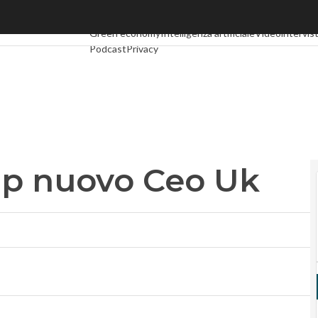
nuovo Ceo Uk
Ultimi articoli
Digital Economy
Telco
Industria 4.0
Spa
Green economy
Intelligenza artificiale
Videointervis
Podcast
Privacy
p nuovo Ceo Uk