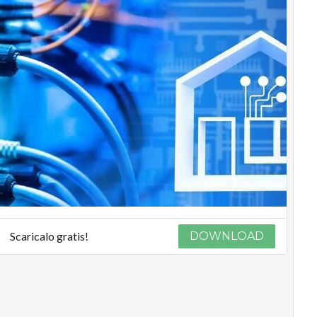
Scaricalo gratis!
DOWNLOAD