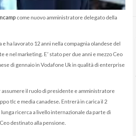
encamp
come nuovo amministratore delegato della
a e ha lavorato 12 anni nella compagnia olandese del
ite e nel marketing. E’ stato per due anni e mezzo Ceo
ese di gennaio in Vodafone Uk in qualità di enterprise
 assumere il ruolo di presidente e amministratore
ruppo tlc e media canadese
.
Entrerà in carica il 2
unga ricerca a livello internazionale da parte di
 Ceo destinato alla pensione.