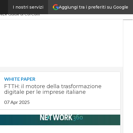
Aggiungi tra i preferiti su Google
I nostri servizi
cEconomy
PA Digitale
te
Le Guide di CorCom
WHITE PAPER
FTTH: il motore della trasformazione
digitale per le imprese italiane
07 Apr 2025