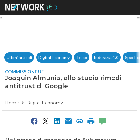
Joaquin Almunia, allo studio 
Ultimi articoli
Digital Economy
Telco
Industria 4.0
SpacEc
COMMISSIONE UE
Joaquin Almunia, allo studio rimedi
antitrust di Google
Home
Digital Economy