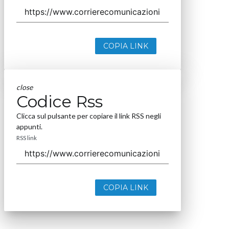
COPIA LINK
close
Codice Rss
Clicca sul pulsante per copiare il link RSS negli
appunti.
RSS link
COPIA LINK