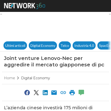
Joint venture Lenovo-Nec per
Ultimi articoli
Digital Economy
Telco
Industria 4.0
SpacEc
Joint venture Lenovo-Nec per
aggredire il mercato giapponese di pc
Home
Digital Economy
L’azienda cinese investirà 175 milioni di