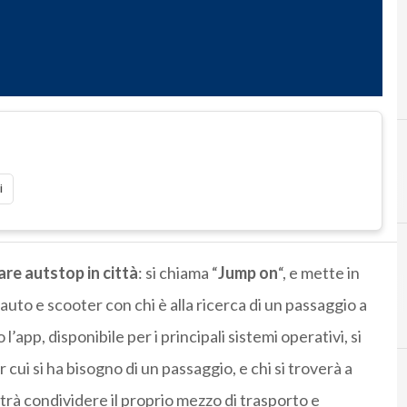
i
are autstop in città
: si chiama “
Jump on
“, e mette in
auto e scooter con chi è alla ricerca di un passaggio a
app, disponibile per i principali sistemi operativi, si
r cui si ha bisogno di un passaggio, e chi si troverà a
otrà condividere il proprio mezzo di trasporto e