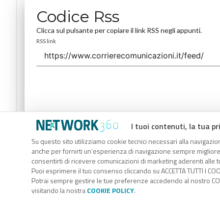
Codice Rss
Clicca sul pulsante per copiare il link RSS negli appunti.
RSS link
I tuoi contenuti, la tua pr
Codice Rss
Su questo sito utilizziamo cookie tecnici necessari alla navigazion
Clicca sul pulsante per copiare il link RSS negli appunti.
anche per fornirti un’esperienza di navigazione sempre migliore, p
RSS link
consentirti di ricevere comunicazioni di marketing aderenti alle tu
Puoi esprimere il tuo consenso cliccando su ACCETTA TUTTI I COO
Potrai sempre gestire le tue preferenze accedendo al nostro COO
visitando la nostra
COOKIE POLICY
.