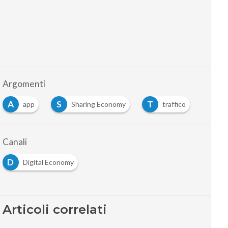
Argomenti
A
S
T
app
Sharing Economy
traffico
Canali
D
Digital Economy
Articoli correlati