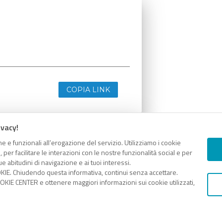
COPIA LINK
ivacy!
e e funzionali all’erogazione del servizio. Utilizziamo i cookie
er facilitare le interazioni con le nostre funzionalità social e per
e abitudini di navigazione e ai tuoi interessi.
KIE. Chiudendo questa informativa, continui senza accettare.
KIE CENTER e ottenere maggiori informazioni sui cookie utilizzati,
COPIA LINK