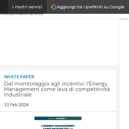
Aggiungi tra i preferiti su Google
I nostri servizi
tria 4.0
SpacEconomy
rtificiale
Videointerviste
WHITE PAPER
Dal monitoraggio agli incentivi: l’Energy
Management come leva di competitività
industriale
11 Feb 2026