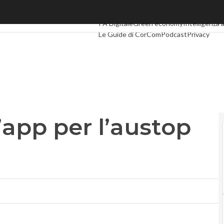
p per l’austop in città
Ultimi articoli
Digital Economy
Telco
Indus
PA Digitale
Green economy
Intelligenza a
Le Guide di CorCom
Podcast
Privacy
’app per l’austop