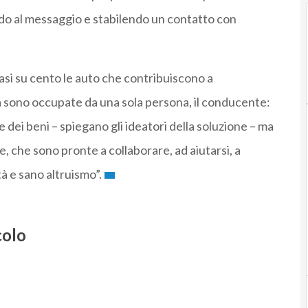
do al messaggio e stabilendo un contatto con
asi su cento le auto che contribuiscono a
ta sono occupate da una sola persona, il conducente:
dei beni – spiegano gli ideatori della soluzione – ma
 che sono pronte a collaborare, ad aiutarsi, a
tà e sano altruismo”.
colo