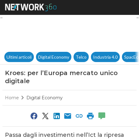
Kroes: per l’Europa mercato u
Ultimi articoli
Digital Economy
Telco
Industria 4.0
SpacEc
Kroes: per l’Europa mercato unico
digitale
Home
Digital Economy
Passa dagli investimenti nell’Ict la ripresa