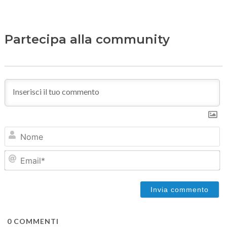
Partecipa alla community
N
Em
0
COMMENTI