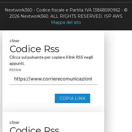
Nextwork360 - Codice fiscale e Partita IVA 13868590962 - ©
2026 Nextwork360. ALL RIGHTS RESERVED. ISP AWS
Mappa del sito
close
Codice Rss
Clicca sul pulsante per copiare il link RSS negli
appunti.
RSS link
COPIA LINK
close
Codice Rss