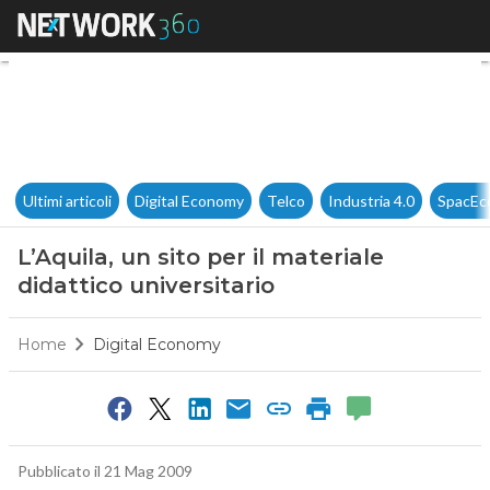
L’Aquila, un sito per il materia
Ultimi articoli
Digital Economy
Telco
Industria 4.0
SpacEc
L’Aquila, un sito per il materiale
didattico universitario
Home
Digital Economy
Pubblicato il 21 Mag 2009