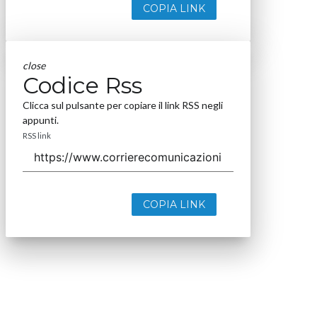
COPIA LINK
close
Codice Rss
Clicca sul pulsante per copiare il link RSS negli
appunti.
RSS link
COPIA LINK