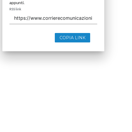
appunti.
RSS link
COPIA LINK