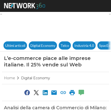
L’e-commerce piace alle impre
Ultimi articoli
Digital Economy
Telco
Industria 4.0
SpacEc
L’e-commerce piace alle imprese
italiane. Il 25% vende sul Web
Home
Digital Economy
Analisi della camera di Commercio di Milano: