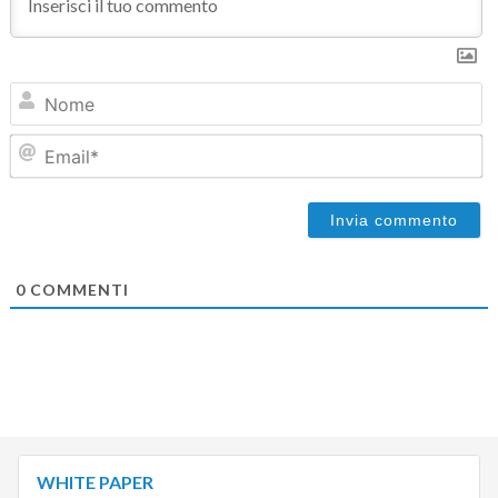
N
Em
0
COMMENTI
WHITE PAPER