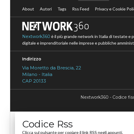
About
Autori
Tags
Rss Feed
Privacy e Cookie Poli
Nextwork360
è il più grande network in Italia di testate e 
digitale e imprenditoriale nelle imprese e pubbliche amministr
Indirizzo
Via Moretto da Brescia, 22
Milano - Italia
CAP 20133
Nextwork360 - Codice fi
Codice Rss
Clicca sul pulsante per copiare il link RSS negli appunti.