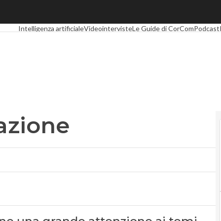
zione
Ultimi articoli
Digital Economy
Telco
Industria 4.0
SpacEconomy
PA D
Intelligenza artificiale
Videointerviste
Le Guide di CorCom
Podcast
vazione