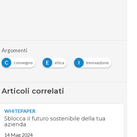
Argomenti
C
E
I
convegno
etica
innovazione
Articoli correlati
WHITEPAPER
Sblocca il futuro sostenibile della tua
azienda
14 Mag 2024