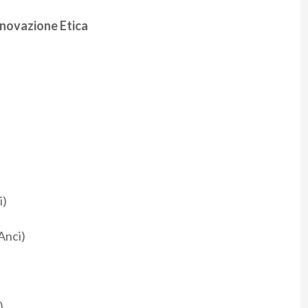
Innovazione Etica
i)
Anci)
)