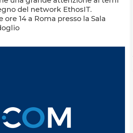
one una grande attenzione ai temi
nvegno del network EthosIT.
 ore 14 a Roma presso la Sala
oglio