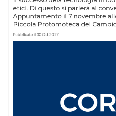
Il successo dela tecnologia imp
etici. Di questo si parlerà al co
Appuntamento il 7 novembre alle
Piccola Protomoteca del Campid
Pubblicato il 30 Ott 2017