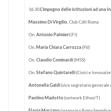
16.30
L’impegno delle istituzioni ad una 
Massimo Di Virgilio
, Club Cdti Roma
On.
Antonio Palmieri
(FI)
On.
Maria Chiara Carrozza
(Pd)
On.
Claudio Cominardi
(M5S)
On.
Stefano Quintarelli
(Civici e Innovator
Antonella Galdi
(vice segretario generale 
Paolino Madotto
(network EthosIT)
Flavia Marzano
(assessora Roma Semplice