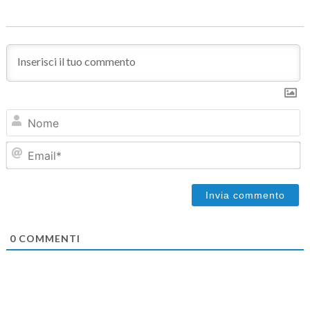
N
Em
0
COMMENTI