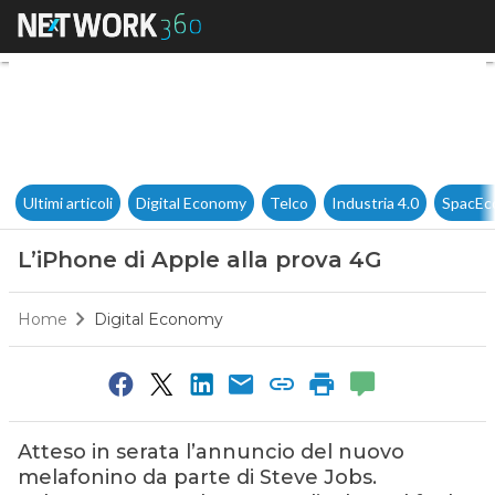
L’iPhone di Apple alla prova 
Ultimi articoli
Digital Economy
Telco
Industria 4.0
SpacEc
L’iPhone di Apple alla prova 4G
Home
Digital Economy
Atteso in serata l’annuncio del nuovo
melafonino da parte di Steve Jobs.