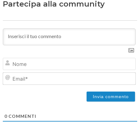
Partecipa alla community
N
Em
0
COMMENTI