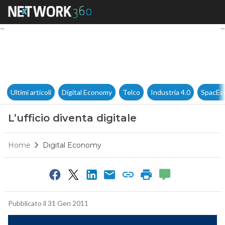
L’ufficio diventa digitale
Ultimi articoli
Digital Economy
Telco
Industria 4.0
SpacEc
L’ufficio diventa digitale
Home
Digital Economy
Pubblicato il 31 Gen 2011