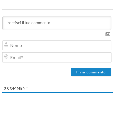
N
Em
0
COMMENTI