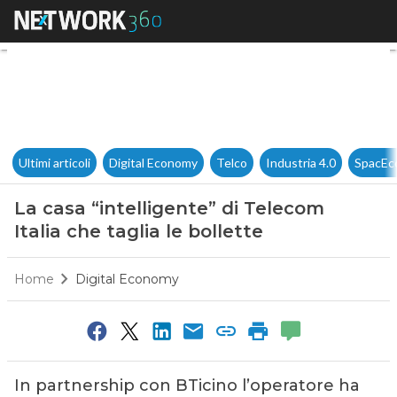
La casa “intelligente” di Telec
Ultimi articoli
Digital Economy
Telco
Industria 4.0
SpacEc
La casa “intelligente” di Telecom
Italia che taglia le bollette
Home
Digital Economy
In partnership con BTicino l’operatore ha