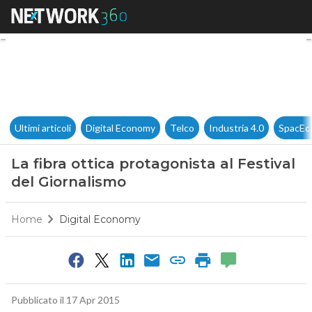
La fibra ottica protagonista al
Ultimi articoli
Digital Economy
Telco
Industria 4.0
SpacEc
La fibra ottica protagonista al Festival
del Giornalismo
Home
Digital Economy
Pubblicato il 17 Apr 2015