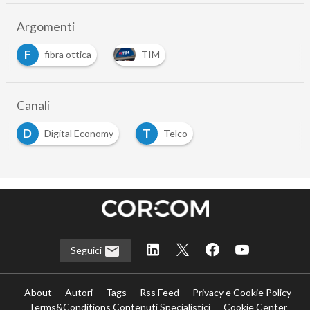
Argomenti
F
fibra ottica
TIM
Canali
D
T
Digital Economy
Telco
Seguici
About
Autori
Tags
Rss Feed
Privacy e Cookie Policy
Terms&Conditions Contenuti Specialistici
Cookie Center