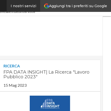
Aggiungi tra i preferiti su Google
I nostri servizi
ria 4.0
SpacEconomy
ificiale
Videointerviste
RICERCA
FPA DATA INSIGHT| La Ricerca "Lavoro
Pubblico 2023"
15 Mag 2023