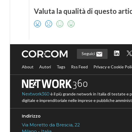
Valuta la qualità di questo arti
Seguici
About
Autori
Tags
Rss Feed
Privacy e Cookie Poli
Nextwork360
è il più grande network in Italia di testate e 
digitale e imprenditoriale nelle imprese e pubbliche amministr
Indirizzo
Via Moretto da Brescia, 22
Milano - Italia