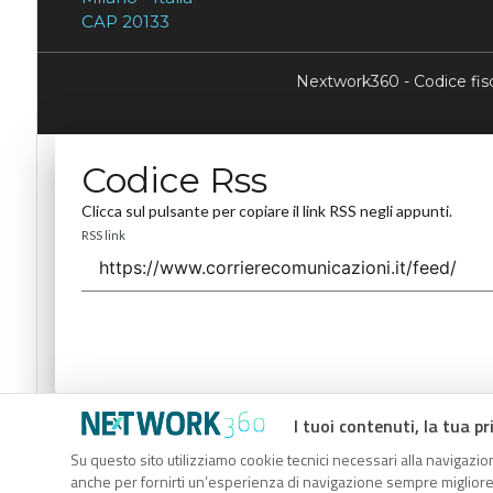
CAP 20133
Nextwork360 - Codice fi
Codice Rss
Clicca sul pulsante per copiare il link RSS negli appunti.
RSS link
I tuoi contenuti, la tua pr
Codice Rss
Su questo sito utilizziamo cookie tecnici necessari alla navigazion
Clicca sul pulsante per copiare il link RSS negli appunti.
anche per fornirti un’esperienza di navigazione sempre migliore, p