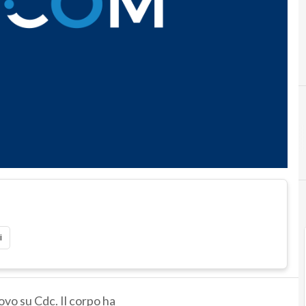
i
vo su Cdc. Il corpo ha