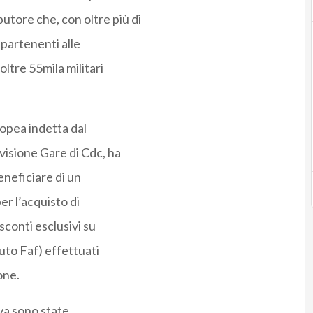
butore che, con oltre più di
ppartenenti alle
ltre 55mila militari
ropea indetta dal
visione Gare di Cdc, ha
eneficiare di un
er l’acquisto di
sconti esclusivi su
buto Faf) effettuati
one.
iva sono state