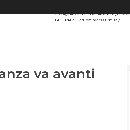
nza va avanti con Cdc
Ultimi articoli
Digital Economy
Telco
Indust
PA Digitale
Green economy
Intelligenza art
Le Guide di CorCom
Podcast
Privacy
anza va avanti