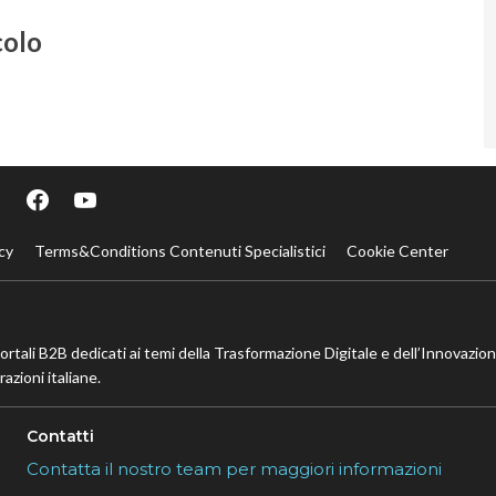
colo
cy
Terms&Conditions Contenuti Specialistici
Cookie Center
portali B2B dedicati ai temi della Trasformazione Digitale e dell’Innovazio
azioni italiane.
Contatti
Contatta il nostro team per maggiori informazioni