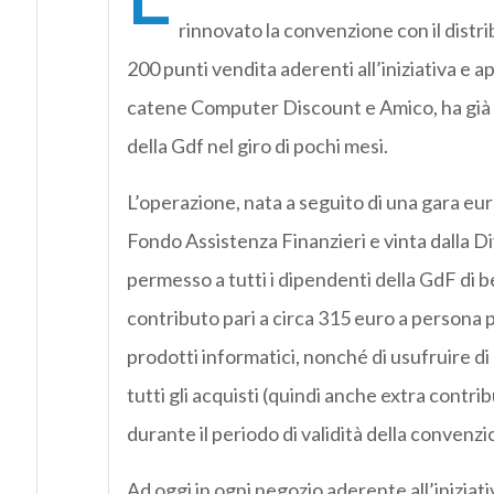
rinnovato la convenzione con il distri
200 punti vendita aderenti all’iniziativa e a
catene Computer Discount e Amico, ha già o
della Gdf nel giro di pochi mesi.
L’operazione, nata a seguito di una gara eu
Fondo Assistenza Finanzieri e vinta dalla Di
permesso a tutti i dipendenti della GdF di b
contributo pari a circa 315 euro a persona p
prodotti informatici, nonché di usufruire di 
tutti gli acquisti (quindi anche extra contri
durante il periodo di validità della convenzi
Ad oggi in ogni negozio aderente all’iniziat