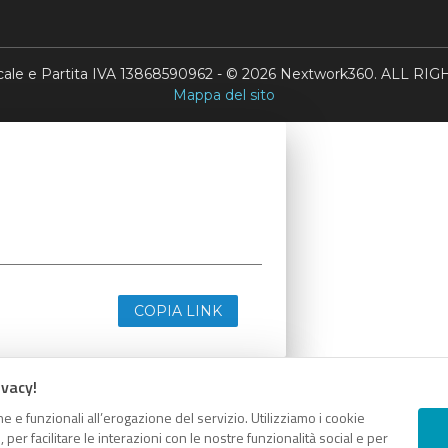
scale e Partita IVA 13868590962 - © 2026 Nextwork360. ALL 
Mappa del sito
COPIA LINK
ivacy!
e e funzionali all’erogazione del servizio. Utilizziamo i cookie
er facilitare le interazioni con le nostre funzionalità social e per