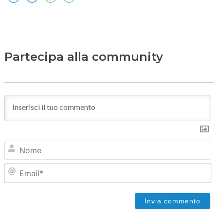
Partecipa alla community
N
Em