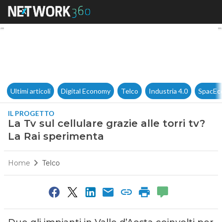
La Tv sul cellulare grazie alle
Ultimi articoli
Digital Economy
Telco
Industria 4.0
SpacEc
IL PROGETTO
La Tv sul cellulare grazie alle torri tv?
La Rai sperimenta
Home
Telco