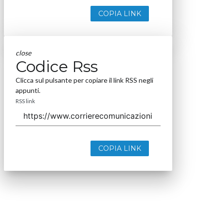
COPIA LINK
close
Codice Rss
Clicca sul pulsante per copiare il link RSS negli
appunti.
RSS link
COPIA LINK