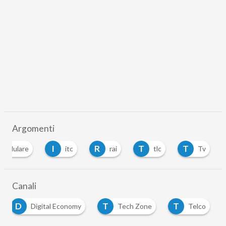
Argomenti
I
R
T
T
cellulare
itc
rai
tlc
Tv
Canali
D
T
T
Digital Economy
Tech Zone
Telco