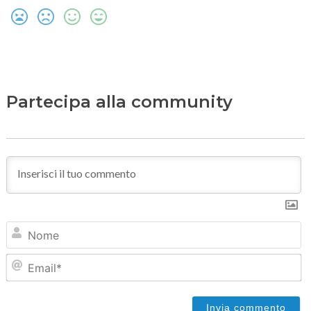
Partecipa alla community
N
Em