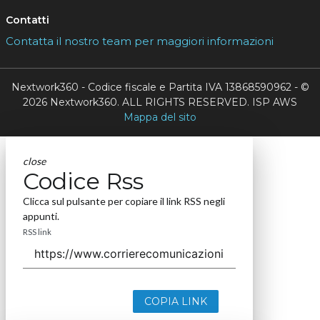
Contatti
Contatta il nostro team per maggiori informazioni
Nextwork360 - Codice fiscale e Partita IVA 13868590962 - ©
2026 Nextwork360. ALL RIGHTS RESERVED. ISP AWS
Mappa del sito
close
Codice Rss
Clicca sul pulsante per copiare il link RSS negli
appunti.
RSS link
COPIA LINK