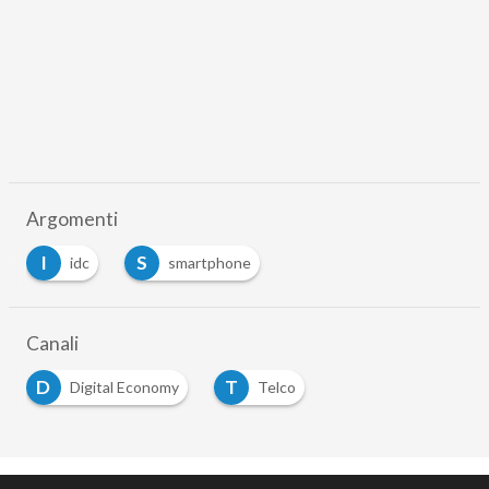
Argomenti
I
S
idc
smartphone
Canali
D
T
Digital Economy
Telco