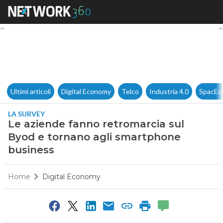
Le aziende fanno retromarcia
Ultimi articoli
Digital Economy
Telco
Industria 4.0
SpacEc
LA SURVEY
Le aziende fanno retromarcia sul
Byod e tornano agli smartphone
business
Home
Digital Economy