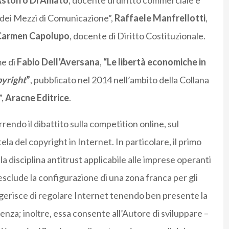
stolfo Di Amato
, docente di diritto commerciale e
a dei Mezzi di Comunicazione”,
Raffaele Manfrellotti
,
Carmen Capolupo
, docente di Diritto Costituzionale.
e di
Fabio Dell’Aversana
,
“Le libertà economiche in
yright
”
, pubblicato nel 2014 nell’ambito della Collana
”,
Aracne Editrice
.
rendo il dibattito sulla competition online, sul
ela del copyright in Internet. In particolare, il primo
la disciplina antitrust applicabile alle imprese operanti
clude la configurazione di una zona franca per gli
ggerisce di regolare Internet tenendo ben presente la
rrenza; inoltre, essa consente all’Autore di sviluppare –