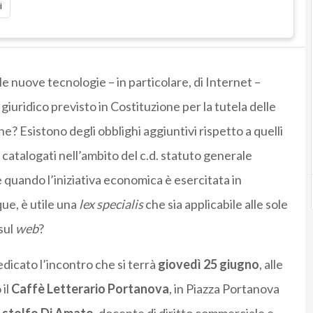
i
le nuove tecnologie – in particolare, di Internet –
 giuridico previsto in Costituzione per la tutela delle
e? Esistono degli obblighi aggiuntivi rispetto a quelli
catalogati nell’ambito del c.d. statuto generale
 quando l’iniziativa economica è esercitata in
ue, è utile una
lex specialis
che sia applicabile alle sole
sul
web
?
edicato l’incontro che si terrà
giovedì 25 giugno
, alle
 il
Caffè Letterario Portanova
, in Piazza Portanova