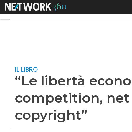
Menu
“Le libertà economi
IL LIBRO
“Le libertà econo
competition, net 
copyright”