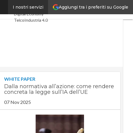
Aggiungi tra i preferiti su Google
right”
I nostri servizi
Ultimi articoli
Digital Economy
Telco
Industria 4.0
SpacEconomy
PA Digitale
Green economy
Intelligenza
artificiale
Videointerviste
Le Guide di CorCom
Podcast
Privacy
WHITE PAPER
Dalla normativa all’azione: come rendere
concreta la legge sull’IA dell’UE
07 Nov 2025