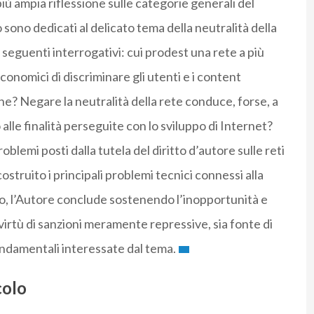
ù ampia riflessione sulle categorie generali del
ro sono dedicati al delicato tema della neutralità della
 seguenti interrogativi: cui prodest una rete a più
conomici di discriminare gli utenti e i content
he? Negare la neutralità della rete conduce, forse, a
 alle finalità perseguite con lo sviluppo di Internet?
roblemi posti dalla tutela del diritto d’autore sulle reti
struito i principali problemi tecnici connessi alla
no, l’Autore conclude sostenendo l’inopportunità e
 virtù di sanzioni meramente repressive, sia fonte di
fondamentali interessate dal tema.
colo