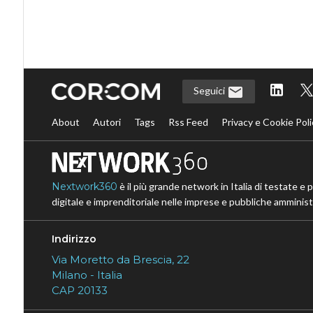
Seguici
About
Autori
Tags
Rss Feed
Privacy e Cookie Poli
Nextwork360
è il più grande network in Italia di testate e 
digitale e imprenditoriale nelle imprese e pubbliche amministr
Indirizzo
Via Moretto da Brescia, 22
Milano - Italia
CAP 20133