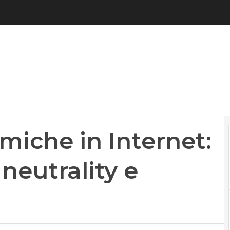
che in Internet: competition, net neutrality e copy
miche in Internet:
neutrality e