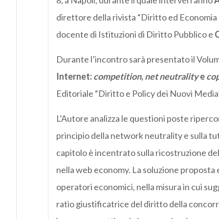
8, a Napoli, durante il quale interverranno
A
direttore della rivista “Diritto ed Economi
docente di Istituzioni di Diritto Pubblico e
Durante l’incontro sarà presentato il Volum
Internet:
competition
,
net neutrality
e
cop
Editoriale “Diritto e Policy dei Nuovi Media
L’Autore analizza le questioni poste ripercor
principio della network neutrality e sulla tut
capitolo è incentrato sulla ricostruzione del
nella web economy. La soluzione proposta es
operatori economici, nella misura in cui su
ratio giustificatrice del diritto della conco