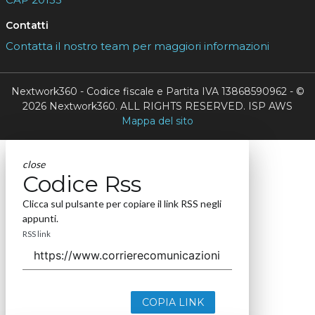
Contatti
Contatta il nostro team per maggiori informazioni
Nextwork360 - Codice fiscale e Partita IVA 13868590962 - ©
2026 Nextwork360. ALL RIGHTS RESERVED. ISP AWS
Mappa del sito
close
Codice Rss
Clicca sul pulsante per copiare il link RSS negli
appunti.
RSS link
COPIA LINK