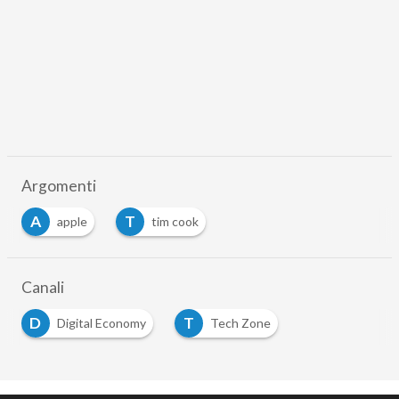
Argomenti
A
T
apple
tim cook
Canali
D
T
Digital Economy
Tech Zone