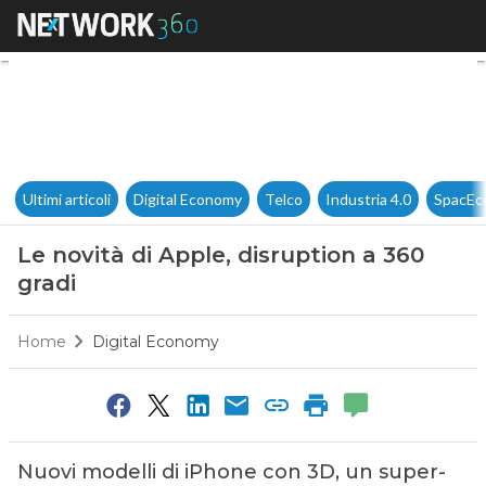
Le novità di Apple, disruption
Ultimi articoli
Digital Economy
Telco
Industria 4.0
SpacEc
Le novità di Apple, disruption a 360
gradi
Home
Digital Economy
Nuovi modelli di iPhone con 3D, un super-