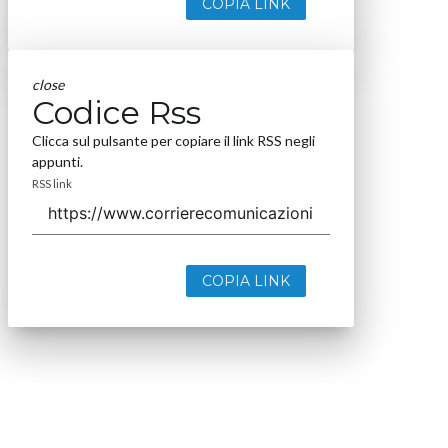
COPIA LINK
close
Codice Rss
Clicca sul pulsante per copiare il link RSS negli
appunti.
RSS link
COPIA LINK