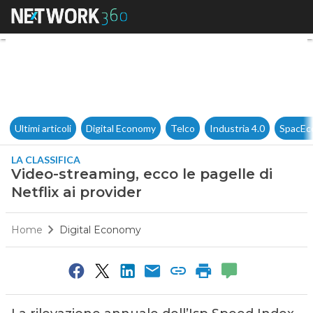
Video-streaming, ecco le pagel
Ultimi articoli
Digital Economy
Telco
Industria 4.0
SpacEc
LA CLASSIFICA
Video-streaming, ecco le pagelle di
Netflix ai provider
Home
Digital Economy