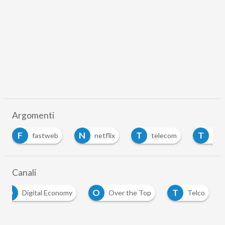
Argomenti
F
N
T
T
fastweb
netflix
telecom
Tisc
Canali
D
O
T
Digital Economy
Over the Top
Telco