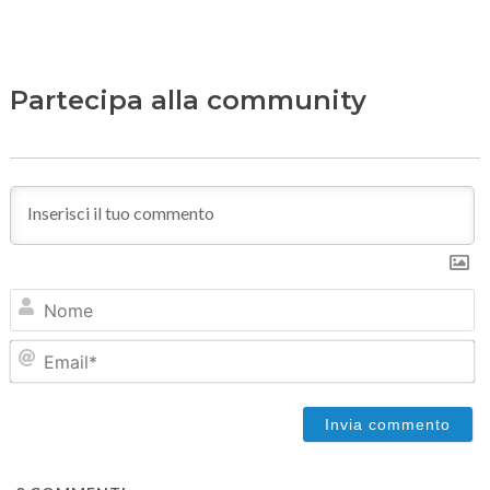
Partecipa alla community
N
Em