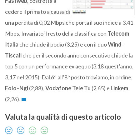
Fastweb
, costretta a
cedere il primato a causa di
una perdita di 0,02 Mbps che porta il suo indice a 3,41
Mbps. Invariato il resto della classifica con
Telecom
Italia
che chiude il podio (3,25) e con il duo
Wind
–
Tiscali
che per il secondo anno consecutivo chiude la
top 5 con un performance ex aequo (3,18 quest’anno,
3,17 nel 2015). Dal 6° all’8° posto troviamo, in ordine,
Eolo
–
Ngi
(2,88),
Vodafone
Tele
Tu
(2,65) e
Linkem
(2,26).
Valuta la qualità di questo articolo