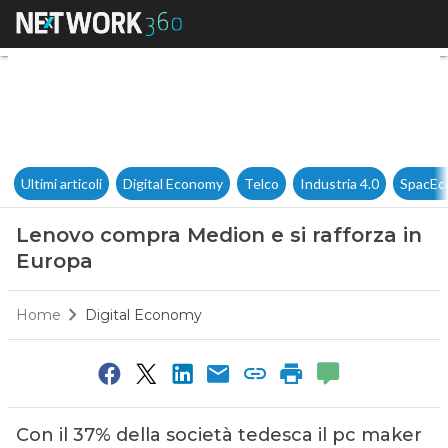
Lenovo compra Medion e si ra
Ultimi articoli
Digital Economy
Telco
Industria 4.0
SpacEc
Lenovo compra Medion e si rafforza in
Europa
Home
Digital Economy
Con il 37% della società tedesca il pc maker