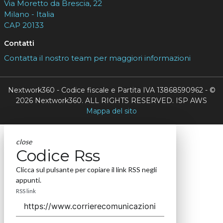
Nextwork360
è il più grande network in Italia di testate e portali
B2B dedicati ai temi della Trasformazione Digitale e dell’Innovazione
Imprenditoriale. Ha la missione di diffondere la cultura digitale e
imprenditoriale nelle imprese e pubbliche amministrazioni italiane.
Indirizzo
Via Moretto da Brescia, 22
Milano - Italia
CAP 20133
Contatti
Contatta il nostro team per maggiori informazioni
Nextwork360 - Codice fiscale e Partita IVA 13868590962 - ©
2026 Nextwork360. ALL RIGHTS RESERVED. ISP AWS
Mappa del sito