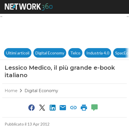
Lessico Medico, il più grande 
Ultimi articoli
Digital Economy
Telco
Industria 4.0
SpacEc
Lessico Medico, il più grande e-book
italiano
Home
Digital Economy
Pubblicato il 13 Apr 2012