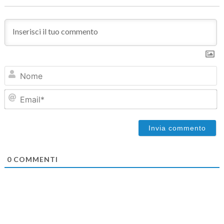
N
Em
0
COMMENTI