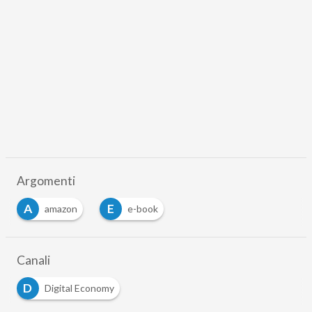
Scaricalo gratis!
DOWNLOAD