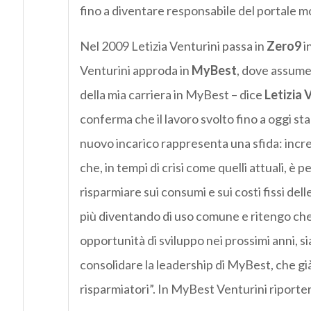
fino a diventare responsabile del portale mo
Nel 2009 Letizia Venturini passa in
Zero9
i
Venturini approda in
MyBest
, dove assume
della mia carriera in MyBest – dice
Letizia 
conferma che il lavoro svolto fino a oggi sta
nuovo incarico rappresenta una sfida: incre
che, in tempi di crisi come quelli attuali, è p
risparmiare sui consumi e sui costi fissi de
più diventando di uso comune e ritengo che 
opportunità di sviluppo nei prossimi anni, sia 
consolidare la leadership di MyBest, che gi
risparmiatori”. In MyBest Venturini riport