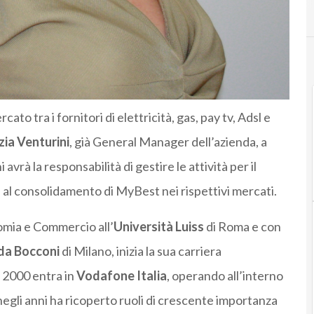
cato tra i fornitori di elettricità, gas, pay tv, Adsl e
zia Venturini
, già General Manager dell’azienda, a
vrà la responsabilità di gestire le attività per il
e al consolidamento di MyBest nei rispettivi mercati.
nomia e Commercio all’
Università Luiss
di Roma e con
da Bocconi
di Milano, inizia la sua carriera
l 2000 entra in
Vodafone Italia
, operando all’interno
egli anni ha ricoperto ruoli di crescente importanza