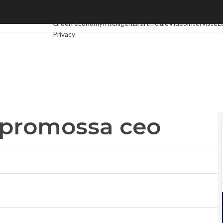
promossa ceo
Ultimi articoli
Digital Economy
Telco
Industria 4.0
SpacE
Green economy
Intelligenza artificiale
Videointerviste
L
Privacy
i promossa ceo