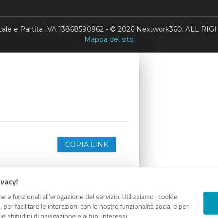
scale e Partita IVA 13868590962 - © 2026 Nextwork360. ALL 
Mappa del sito
COPIA LINK
ivacy!
e e funzionali all’erogazione del servizio. Utilizziamo i cookie
er facilitare le interazioni con le nostre funzionalità social e per
e abitudini di navigazione e ai tuoi interessi.