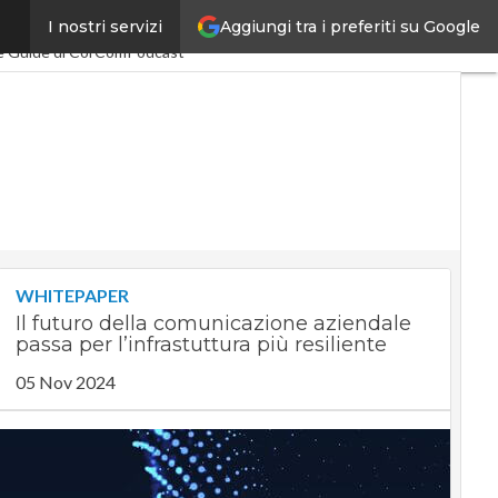
Aggiungi tra i preferiti su Google
I nostri servizi
conomy
PA Digitale
e Guide di CorCom
Podcast
WHITEPAPER
Il futuro della comunicazione aziendale
passa per l’infrastuttura più resiliente
05 Nov 2024