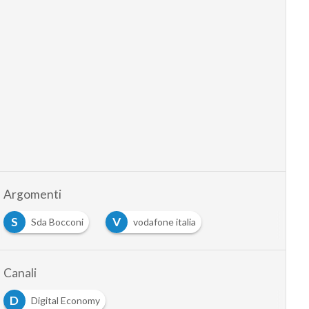
Argomenti
S
V
Sda Bocconi
vodafone italia
Canali
D
Digital Economy