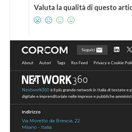
Valuta la qualità di questo arti
Seguici
About
Autori
Tags
Rss Feed
Privacy e Cookie Poli
Nextwork360
è il più grande network in Italia di testate e 
digitale e imprenditoriale nelle imprese e pubbliche amministr
Indirizzo
Via Moretto da Brescia, 22
Milano - Italia