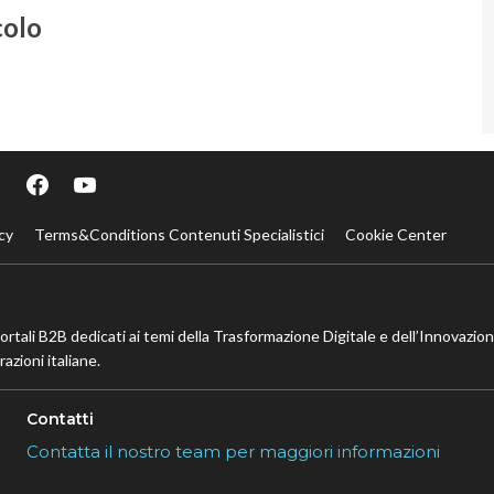
colo
cy
Terms&Conditions Contenuti Specialistici
Cookie Center
portali B2B dedicati ai temi della Trasformazione Digitale e dell’Innovazio
azioni italiane.
Contatti
Contatta il nostro team per maggiori informazioni