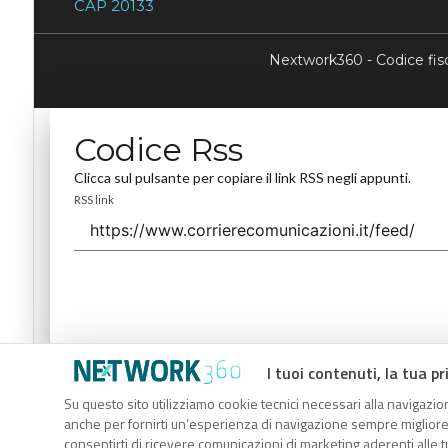
CAP 20133
Nextwork360 - Codice fi
Codice Rss
Clicca sul pulsante per copiare il link RSS negli appunti.
RSS link
I tuoi contenuti, la tua pr
Codice Rss
Su questo sito utilizziamo cookie tecnici necessari alla navigazion
Clicca sul pulsante per copiare il link RSS negli appunti.
anche per fornirti un’esperienza di navigazione sempre migliore, p
RSS link
consentirti di ricevere comunicazioni di marketing aderenti alle tu