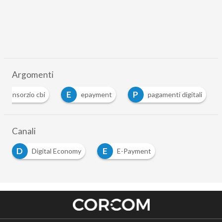
Argomenti
E
P
consorzio cbi
epayment
pagamenti digitali
Canali
D
E
Digital Economy
E-Payment