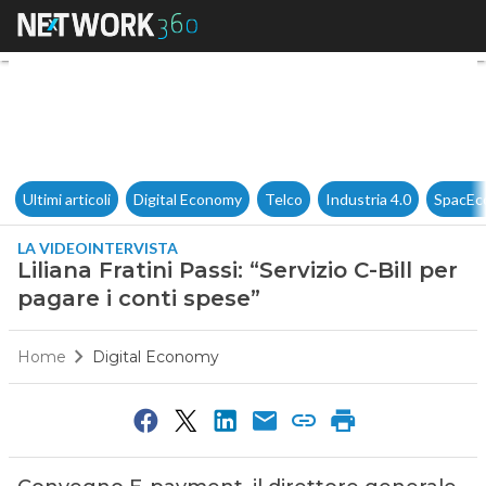
Liliana Fratini Passi: “Servizio
Ultimi articoli
Digital Economy
Telco
Industria 4.0
SpacEc
LA VIDEOINTERVISTA
Liliana Fratini Passi: “Servizio C-Bill per
pagare i conti spese”
Home
Digital Economy