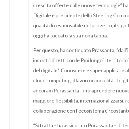
crescita offerte dalle nuove tecnologie” ha
Digitale e presidente dello Steering Commitee
qualità di responsabile del progetto, il sign
oggi ha toccato la sua nona tappa.
Per questo, ha continuato Prassanta, “dall’
incontri diretti con le Pmi lungo il territorio
del digitale”. Conoscere e saper applicare a
cloud computing, il lavoro in mobilità, il di
ancoram Purassanta – intraprendere nuove r
maggiore flessibilità, internazionalizzarsi, r
collaborazione con l’ecosistema circostante
“Si tratta – ha assicurato Purassanta – di t