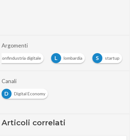
Argomenti
L
S
Confindustria digitale
lombardia
startup
Canali
D
Digital Economy
Articoli correlati