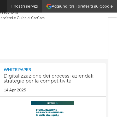
Aggiungi tra i preferiti su Google
I nostri servizi
Telco
Industria 4.0
en economy
terviste
Le Guide di CorCom
WHITE PAPER
Digitalizzazione dei processi aziendali:
strategie per la competitività
14 Apr 2025