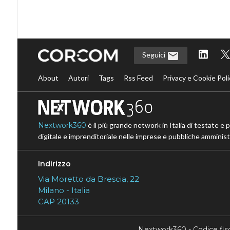
Seguici
About
Autori
Tags
Rss Feed
Privacy e Cookie Poli
Nextwork360
è il più grande network in Italia di testate e 
digitale e imprenditoriale nelle imprese e pubbliche amministr
Indirizzo
Via Moretto da Brescia, 22
Milano - Italia
CAP 20133
Nextwork360 - Codice fi