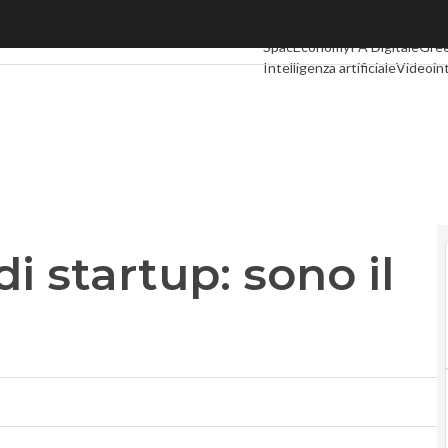
startup: sono il 22% del totale
Ultimi articoli
Digital Economy
SpacEconomy
PA Digitale
Gre
Intelligenza artificiale
Videoin
Podcast
Privacy
i startup: sono il