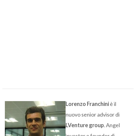
Lorenzo Franchini
è il
nuovo senior advisor di
LVenture group
. Angel
investor e founder di