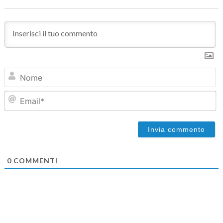
N
Em
0
COMMENTI