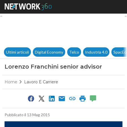
Lorenzo Franchini senior advi
Ultimi articoli
Digital Economy
Telco
Industria 4.0
SpacEc
Lorenzo Franchini senior advisor
Home
Lavoro E Carriere
Pubblicato il 13 Mag 2015