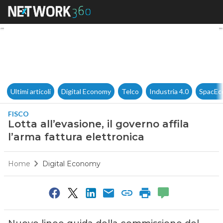
Lotta all’evasione, il governo a
Ultimi articoli
Digital Economy
Telco
Industria 4.0
SpacEc
FISCO
Lotta all’evasione, il governo affila
l’arma fattura elettronica
Home
Digital Economy