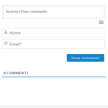
N
Em
0
COMMENTI