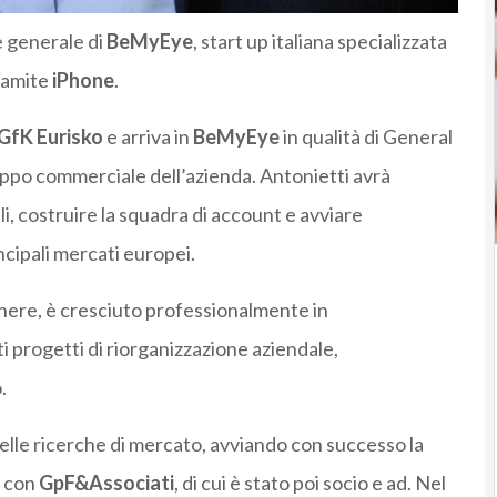
e generale di
BeMyEye
, start up italiana specializzata
tramite
iPhone
.
GfK Eurisko
e arriva in
BeMyEye
in qualità di General
ppo commerciale dell’azienda. Antonietti avrà
li, costruire la squadra di account e avviare
ncipali mercati europei.
gnere, è cresciuto professionalmente in
i progetti di riorganizzazione aziendale,
.
lle ricerche di mercato, avviando con successo la
a con
GpF&Associati
, di cui è stato poi socio e ad. Nel