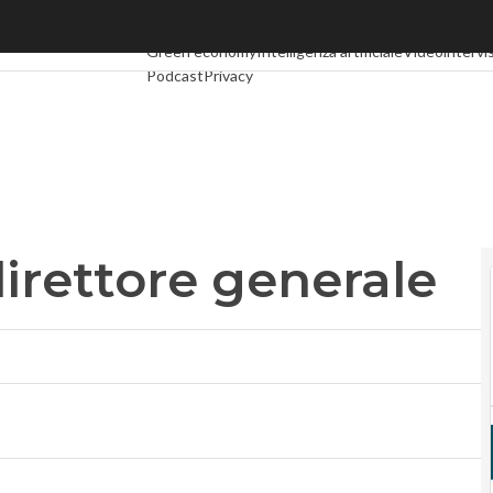
ettore generale
Ultimi articoli
Digital Economy
Telco
Industria 4.0
Sp
Green economy
Intelligenza artificiale
Videointervi
Podcast
Privacy
irettore generale