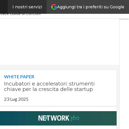
Aggiungi tra i preferiti su Google
I nostri servizi
acEconomy
PA Digitale
ste
Le Guide di CorCom
WHITE PAPER
Incubatori e acceleratori: strumenti
chiave per la crescita delle startup
23 Lug 2025