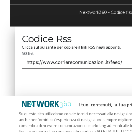
Nextwork360 - Codice fi
Codice Rss
Clicca sul pulsante per copiare il link RSS negli appunti.
RSS link
I tuoi contenuti, la tua pr
Codice Rss
Su questo sito utilizziamo cookie tecnici necessari alla navigazion
Clicca sul pulsante per copiare il link RSS negli appunti.
anche per fornirti un’esperienza di navigazione sempre migliore, p
RSS link
consentirti di ricevere comunicazioni di marketing aderenti alle tu
Puoi esprimere il tuo consenso cliccando su ACCETTA TUTTI I COO