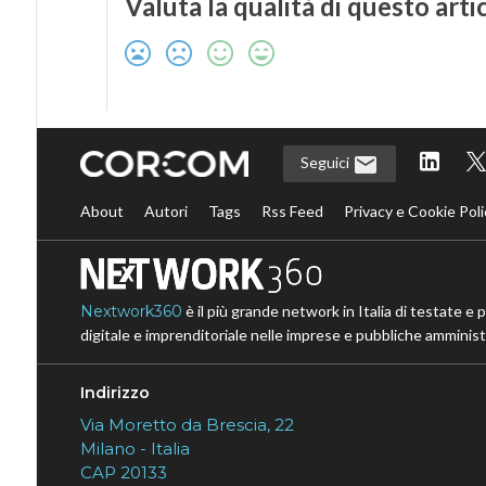
Valuta la qualità di questo arti
Seguici
About
Autori
Tags
Rss Feed
Privacy e Cookie Poli
Nextwork360
è il più grande network in Italia di testate e 
digitale e imprenditoriale nelle imprese e pubbliche amministr
Indirizzo
Via Moretto da Brescia, 22
Milano - Italia
CAP 20133