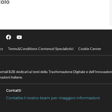
colo
cy
Terms&Conditions Contenuti Specialistici
Cookie Center
portali B2B dedicati ai temi della Trasformazione Digitale e dell’Innovazio
azioni italiane.
Contatti
Contatta il nostro team per maggiori informazioni