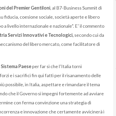
oni del Premier Gentiloni
, al B7-Business Summit di
su fiducia, coesione sociale, società aperte e libero
o a livello internazionale e nazionale”. E’ il commento
ria Servizi Innovativi e Tecnologici,
secondo cui da
 meccanismo del libero mercato, come facilitatore di
di Sistema Paese
per far si che l’Italia torni
zi e i sacrifici fin qui fatti per il risanamento delle
ù possibile, in Italia, aspettare e rimandare il tema
cando che il Governo si impegni fortemente ad avviare
ermine con ferma convinzione una strategia di
oncorrenza e innovazione che certamente avvicinerà i