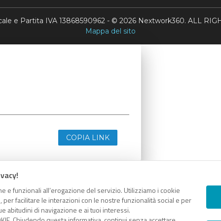
scale e Partita IVA 13868590962 - © 2026 Nextwork360. ALL 
Mappa del sito
COPIA LINK
ivacy!
e e funzionali all’erogazione del servizio. Utilizziamo i cookie
er facilitare le interazioni con le nostre funzionalità social e per
e abitudini di navigazione e ai tuoi interessi.
KIE. Chiudendo questa informativa, continui senza accettare.