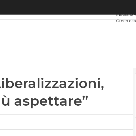
beralizzazioni, l’Italia non può più aspettare”
Ultimi artic
Industria 
Green ec
Videointer
Podcast
Pr
Liberalizzazioni,
più aspettare”