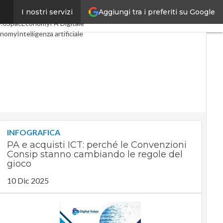
Aggiungi tra i preferiti su Google
I nostri servizi
oli
Digital Economy
Telco
4.0
SpacEconomy
PA Digitale
onomy
Intelligenza artificiale
viste
Le Guide di CorCom
ivacy
INFOGRAFICA
PA e acquisti ICT: perché le Convenzioni
Consip stanno cambiando le regole del
gioco
10 Dic 2025