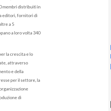
 membri distribuiti in
editori, fornitori di
oltre a 5
pano a loro volta 340
r la crescita e lo
ate, attraverso
mento e della
se per il settore, la
’organizzazione
roduzione di