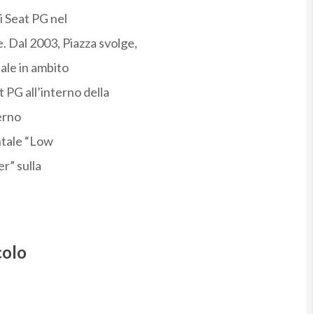
di Seat PG nel
 Dal 2003, Piazza svolge,
nale in ambito
PG all’interno della
erno
ntale “Low
r” sulla
colo