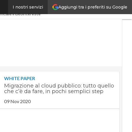
Aggiungi tra i preferiti su Google
I nostri servizi
ia 4.0
SpacEconomy
ificiale
Videointerviste
WHITE PAPER
Migrazione al cloud pubblico: tutto quello
che c’è da fare, in pochi semplici step
09 Nov 2020