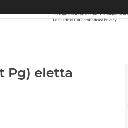
Pg) eletta presidente
Ultimi articoli
Digital Economy
Telco
Industr
PA Digitale
Green economy
Intelligenza art
Le Guide di CorCom
Podcast
Privacy
t Pg) eletta