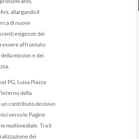
prossimi anni,
ini, allargando il
cerca di nuove
scenti esigenze dei
à essere affrontato
della mission e dei
azza.
Seat PG, Luisa Piazza
’interno della
 un contributo decisivo
nici verso le Pagine
e multimediale. Tra il
eralizzazione dei