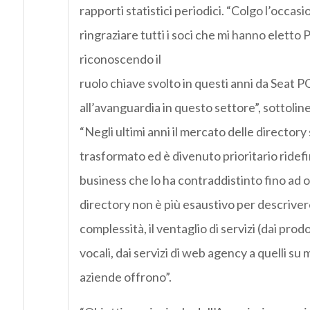
rapporti statistici periodici. “Colgo l’occas
ringraziare tutti i soci che mi hanno eletto
riconoscendo il
ruolo chiave svolto in questi anni da Seat P
all’avanguardia in questo settore”, sottoline
“Negli ultimi anni il mercato delle director
trasformato ed è divenuto prioritario ridefin
business che lo ha contraddistinto fino ad 
directory non è più esaustivo per descrivere
complessità, il ventaglio di servizi (dai prodot
vocali, dai servizi di web agency a quelli su 
aziende offrono”.