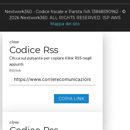
Nextwork360 - Codice fiscale e Partita IVA 13868590962 - ©
2026 Nextwork360. ALL RIGHTS RESERVED. ISP AWS
Mappa del sito
close
Codice Rss
Clicca sul pulsante per copiare il link RSS negli
appunti.
RSS link
COPIA LINK
close