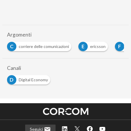
Argomenti
E
F
P
ericsson
fastweb
poste italiane
…
Canali
D
Digital Economy
Seguici