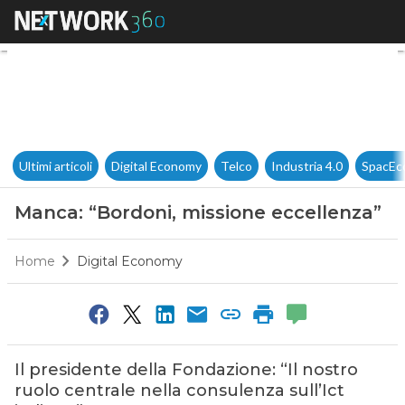
Manca: “Bordoni, missione ec
Ultimi articoli
Digital Economy
Telco
Industria 4.0
SpacEc
Manca: “Bordoni, missione eccellenza”
Home
Digital Economy
Il presidente della Fondazione: “Il nostro
ruolo centrale nella consulenza sull’Ict