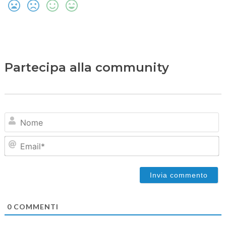
Partecipa alla community
N
Em
0
COMMENTI