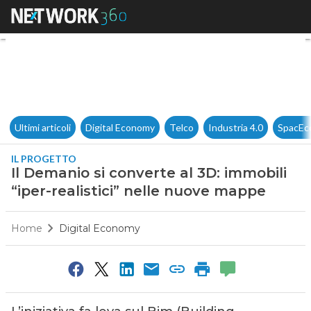
Il Demanio si converte al 3D: 
Ultimi articoli
Digital Economy
Telco
Industria 4.0
SpacEc
IL PROGETTO
Il Demanio si converte al 3D: immobili
“iper-realistici” nelle nuove mappe
Home
Digital Economy