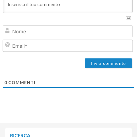
N
Em
0
COMMENTI
RICERCA