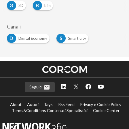
3
B
3D
bim
Canali
D
S
Digital Economy
Smart city
Seguici
About
Autori
Tags
Rss Feed
Privacy e Cookie Policy
Terms&Conditions Contenuti Specialistici
Cookie Center