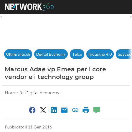
Marcus Adae vp Emea per i co
Ultimi articoli
Digital Economy
Telco
Industria 4.0
SpacEc
Marcus Adae vp Emea per i core
vendor e i technology group
Home
Digital Economy
Pubblicato il 11 Gen 2016