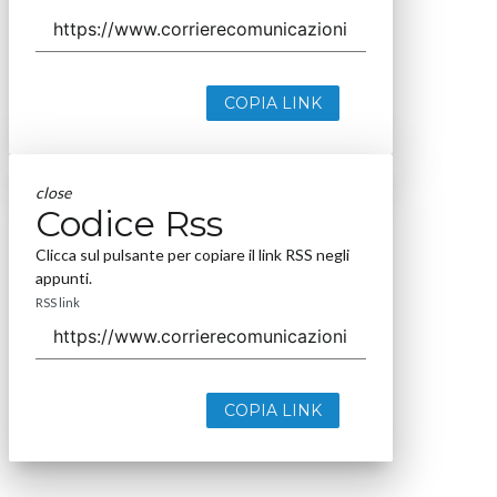
COPIA LINK
close
Codice Rss
Clicca sul pulsante per copiare il link RSS negli
appunti.
RSS link
COPIA LINK