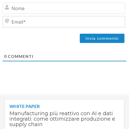
N
Em
0
COMMENTI
WHITE PAPER
Manufacturing più reattivo con AI e dati
integrati: come ottimizzare produzione e
supply chain