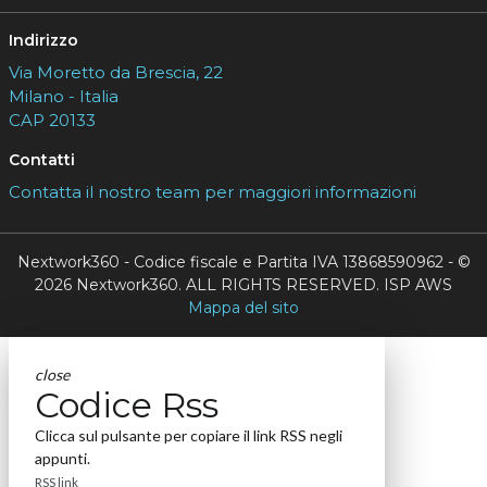
Indirizzo
Via Moretto da Brescia, 22
Milano - Italia
CAP 20133
Contatti
Contatta il nostro team per maggiori informazioni
Nextwork360 - Codice fiscale e Partita IVA 13868590962 - ©
2026 Nextwork360. ALL RIGHTS RESERVED. ISP AWS
Mappa del sito
close
Codice Rss
Clicca sul pulsante per copiare il link RSS negli
appunti.
RSS link