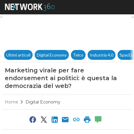
Marketing virale per fare end
Ultimi articoli
Digital Economy
Telco
Industria 4.0
SpacEc
Marketing virale per fare
endorsement ai politici: è questa la
democrazia del web?
Home
Digital Economy