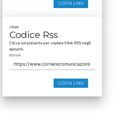
COPIA LINK
close
Codice Rss
Clicca sul pulsante per copiare il link RSS negli
appunti.
RSS link
COPIA LINK