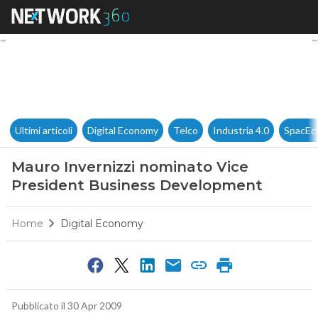
Mauro Invernizzi nominato V
Ultimi articoli
Digital Economy
Telco
Industria 4.0
SpacEc
Mauro Invernizzi nominato Vice
President Business Development
Home
Digital Economy
Pubblicato il 30 Apr 2009