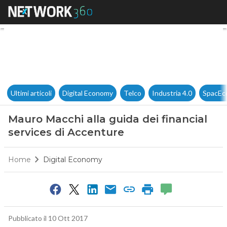
Mauro Macchi alla guida dei f
Ultimi articoli
Digital Economy
Telco
Industria 4.0
SpacEc
Mauro Macchi alla guida dei financial
services di Accenture
Home
Digital Economy
Pubblicato il 10 Ott 2017