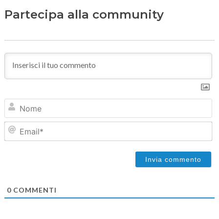
Partecipa alla community
N
Em
0
COMMENTI