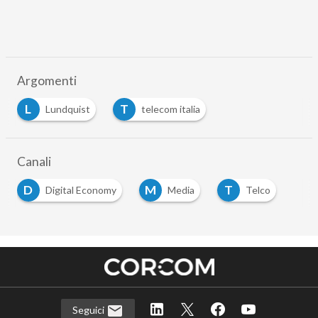
Argomenti
L
T
Lundquist
telecom italia
Canali
D
M
T
Digital Economy
Media
Telco
Seguici