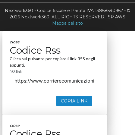
Nextwork360 - Codice fiscale e Partita IVA 13868590962 - ©
2026 Nextwork360. ALL RIGHTS RESERVED. ISP AWS
Mappa del sito
close
Codice Rss
Clicca sul pulsante per copiare il link RSS negli
appunti.
RSS link
COPIA LINK
close
Codice Rss