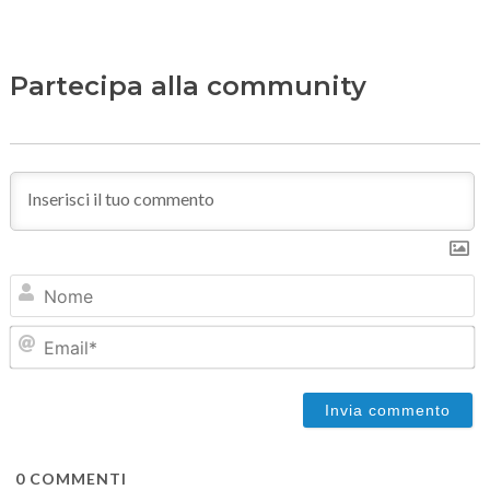
Partecipa alla community
N
Em
0
COMMENTI