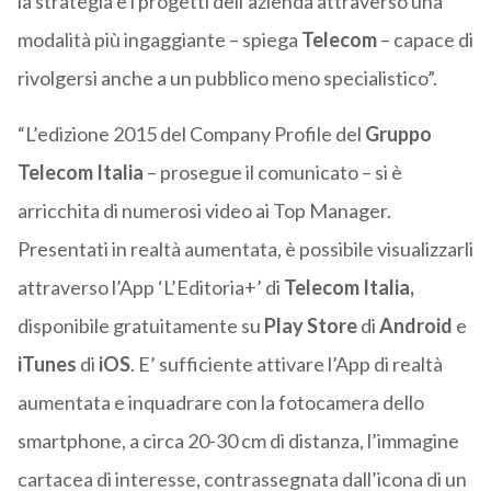
la strategia e i progetti dell’azienda attraverso una
modalità più ingaggiante – spiega
Telecom
– capace di
rivolgersi anche a un pubblico meno specialistico”.
“L’edizione 2015 del Company Profile del
Gruppo
Telecom Italia
– prosegue il comunicato – si è
arricchita di numerosi video ai Top Manager.
Presentati in realtà aumentata, è possibile visualizzarli
attraverso l’App ‘L’Editoria+’ di
Telecom Italia,
disponibile gratuitamente su
Play Store
di
Android
e
iTunes
di
iOS
. E’ sufficiente attivare l’App di realtà
aumentata e inquadrare con la fotocamera dello
smartphone, a circa 20-30 cm di distanza, l’immagine
cartacea di interesse, contrassegnata dall’icona di un