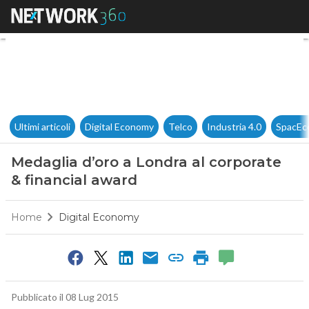
Medaglia d’oro a Londra al co
Ultimi articoli
Digital Economy
Telco
Industria 4.0
SpacEc
Medaglia d’oro a Londra al corporate
& financial award
Home
Digital Economy
Pubblicato il 08 Lug 2015