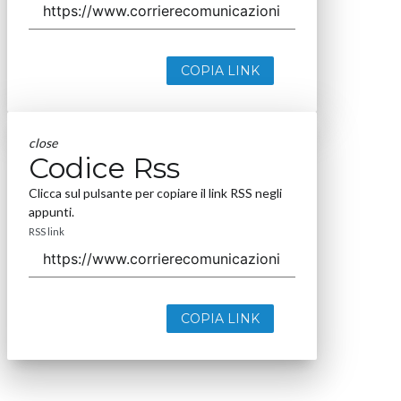
COPIA LINK
close
Codice Rss
Clicca sul pulsante per copiare il link RSS negli
appunti.
RSS link
COPIA LINK