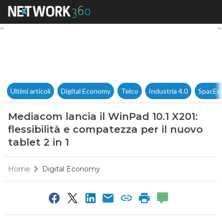
Mediacom lancia il WinPad 10.1
Ultimi articoli
Digital Economy
Telco
Industria 4.0
SpacEc
Mediacom lancia il WinPad 10.1 X201:
flessibilità e compatezza per il nuovo
tablet 2 in 1
Home
Digital Economy