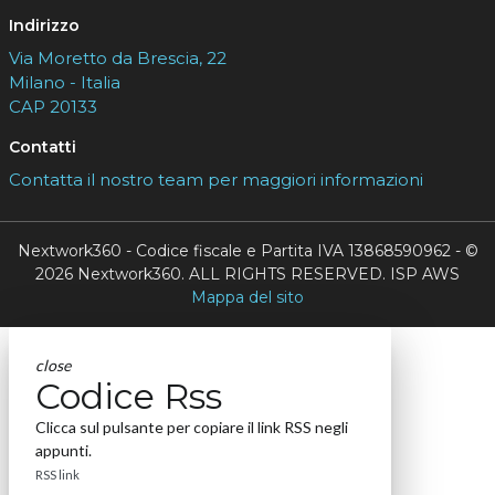
Indirizzo
Via Moretto da Brescia, 22
Milano - Italia
CAP 20133
Contatti
Contatta il nostro team per maggiori informazioni
Nextwork360 - Codice fiscale e Partita IVA 13868590962 - ©
2026 Nextwork360. ALL RIGHTS RESERVED. ISP AWS
Mappa del sito
close
Codice Rss
Clicca sul pulsante per copiare il link RSS negli
appunti.
RSS link