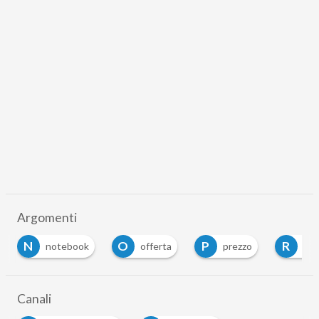
Argomenti
O
P
R
S
offerta
prezzo
ram
sistema o
Canali