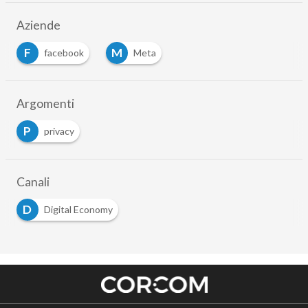
Aziende
F
M
facebook
Meta
Argomenti
P
privacy
Canali
D
Digital Economy