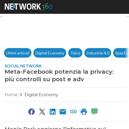
Meta-Facebook potenzia la pri
Ultimi articoli
Digital Economy
Telco
Industria 4.0
SpacEc
SOCIAL NETWORK
Meta-Facebook potenzia la privacy:
più controlli su post e adv
Home
Digital Economy