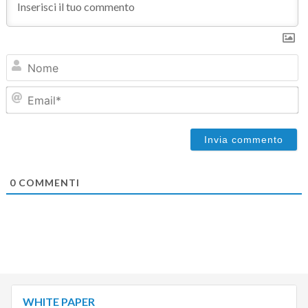
N
Em
0
COMMENTI
WHITE PAPER