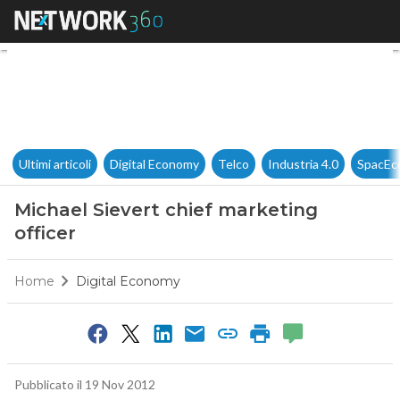
Michael Sievert chief marketin
Ultimi articoli
Digital Economy
Telco
Industria 4.0
SpacEc
Michael Sievert chief marketing
officer
Home
Digital Economy
Pubblicato il 19 Nov 2012