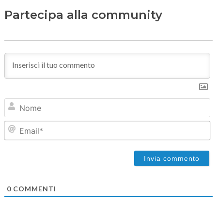
Partecipa alla community
N
Em
0
COMMENTI