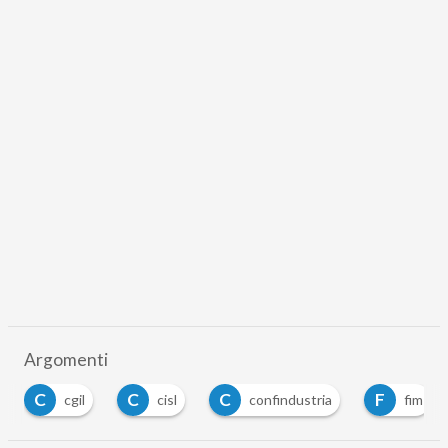
Argomenti
C
C
C
F
cgil
cisl
confindustria
fim