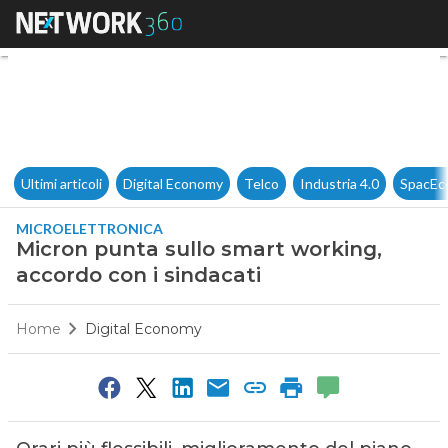
Micron punta sullo smart work
Ultimi articoli
Digital Economy
Telco
Industria 4.0
SpacEc
MICROELETTRONICA
Micron punta sullo smart working,
accordo con i sindacati
Home
Digital Economy