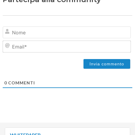
N
Em
0
COMMENTI
WHITEPAPER