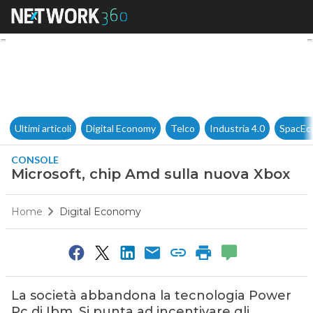
Microsoft, chip Amd sulla nu
Ultimi articoli
Digital Economy
Telco
Industria 4.0
SpacEc
CONSOLE
Microsoft, chip Amd sulla nuova Xbox
Home
Digital Economy
La società abbandona la tecnologia Power
Pc di Ibm. Si punta ad incentivare gli