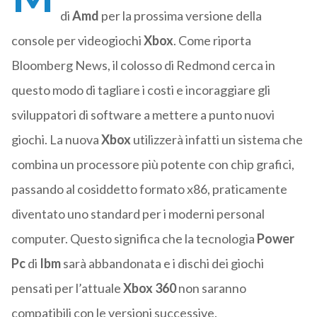
di
Amd
per la prossima versione della
console per videogiochi
Xbox
. Come riporta
Bloomberg News, il colosso di Redmond cerca in
questo modo di tagliare i costi e incoraggiare gli
sviluppatori di software a mettere a punto nuovi
giochi. La nuova
Xbox
utilizzerà infatti un sistema che
combina un processore più potente con chip grafici,
passando al cosiddetto formato x86, praticamente
diventato uno standard per i moderni personal
computer. Questo significa che la tecnologia
Power
Pc
di
Ibm
sarà abbandonata e i dischi dei giochi
pensati per l’attuale
Xbox 360
non saranno
compatibili con le versioni successive.