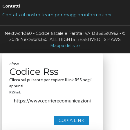
Contatti
Contatta il nostro team per maggiori informazioni
Nextwork360 - Codice fiscale e Partita IVA 13868590962 - ©
2026 Nextwork360. ALL RIGHTS RESERVED. ISP AWS
Mappa del sito
close
Codice Rss
Clicca sul pulsante per copiare il link RSS negli
appunti.
RSS link
COPIA LINK