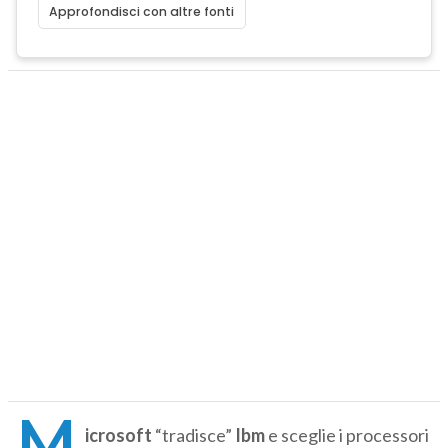
Approfondisci con altre fonti
M
icrosoft
“tradisce”
Ibm
e sceglie i processori