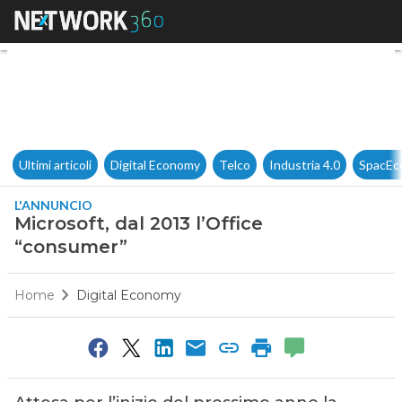
Microsoft, dal 2013 l’Office “
Ultimi articoli
Digital Economy
Telco
Industria 4.0
SpacEc
L'ANNUNCIO
Microsoft, dal 2013 l’Office
“consumer”
Home
Digital Economy