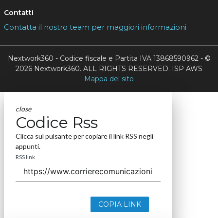
Contatti
Contatta il nostro team per maggiori informazioni
Nextwork360 - Codice fiscale e Partita IVA 13868590962 - ©
2026 Nextwork360. ALL RIGHTS RESERVED. ISP AWS
Mappa del sito
close
Codice Rss
Clicca sul pulsante per copiare il link RSS negli
appunti.
RSS link
COPIA LINK